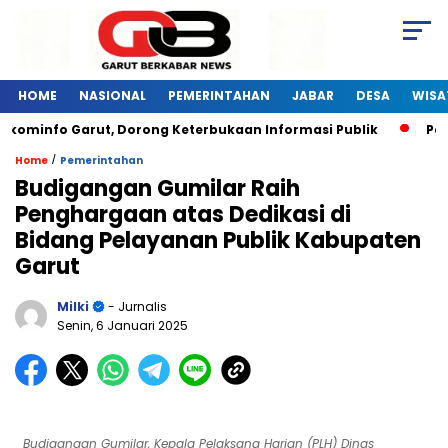
HOME
NASIONAL
PEMERINTAHAN
JABAR
DESA
WISA
kominfo Garut, Dorong Keterbukaan Informasi Publik
Pelat
/
Home
Pemerintahan
Budigangan Gumilar Raih
Penghargaan atas Dedikasi di
Bidang Pelayanan Publik Kabupaten
Garut
Milki
- Jurnalis
Senin, 6 Januari 2025
Budigangan Gumilar, Kepala Pelaksana Harian (PLH) Dinas