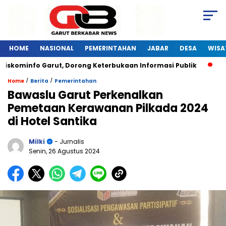
HOME
NASIONAL
PEMERINTAHAN
JABAR
DESA
WISA
iskominfo Garut, Dorong Keterbukaan Informasi Publik
Pel
/
/
Home
Berita
Pemerintahan
Bawaslu Garut Perkenalkan
Pemetaan Kerawanan Pilkada 2024
di Hotel Santika
Milki
- Jurnalis
Senin, 26 Agustus 2024